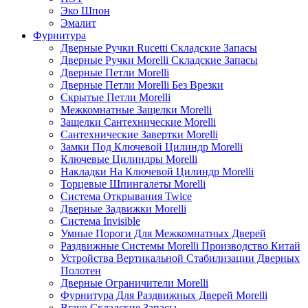
Эко Шпон
Эмалит
Фурнитура
Дверные Ручки Rucetti Складские Запасы
Дверные Ручки Morelli Складские Запасы
Дверные Петли Morelli
Дверные Петли Morelli Без Врезки
Скрытые Петли Morelli
Межкомнатные Защелки Morelli
Защелки Сантехнические Morelli
Сантехнические Завертки Morelli
Замки Под Ключевой Цилиндр Morelli
Ключевые Цилиндры Morelli
Накладки На Ключевой Цилиндр Morelli
Торцевые Шпингалеты Morelli
Система Открывания Twice
Дверные Задвижки Morelli
Система Invisible
Умные Пороги Для Межкомнатных Дверей
Раздвижные Системы Morelli Производство Китай
Устройства Вертикальной Стабилизации Дверных
Полотен
Дверные Ограничители Morelli
Фурнитура Для Раздвижных Дверей Morelli
Bravo Складские Запасы