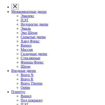
Межкомнатные двери
Эмалекс
ПЭТ
Недорогие двери
Эмаль
Эко Шпон
Скрытые двери
Хард Флекс
Винил
Массив
Складные двери
Стеклянные
Финиш Флекс
Шпон
Входные двери
Bravo N
Bravo R
Bravo Thermo
Optim
Плинтус
Винил
Под покраску
ПЭТ