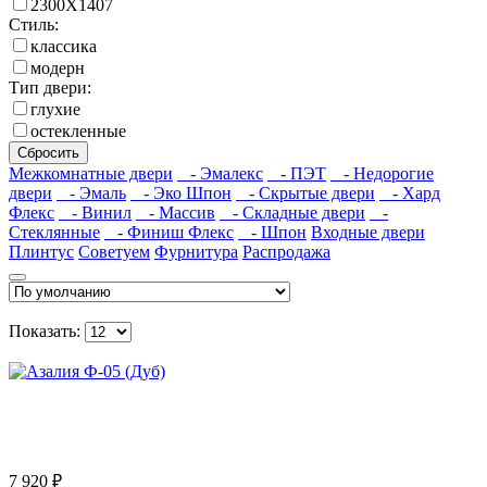
2300X1407
Стиль:
классика
модерн
Тип двери:
глухие
остекленные
Сбросить
Межкомнатные двери
- Эмалекс
- ПЭТ
- Недорогие
двери
- Эмаль
- Эко Шпон
- Скрытые двери
- Хард
Флекс
- Винил
- Массив
- Складные двери
-
Стеклянные
- Финиш Флекс
- Шпон
Входные двери
Плинтус
Советуем
Фурнитура
Распродажа
Показать:
7 920 ₽