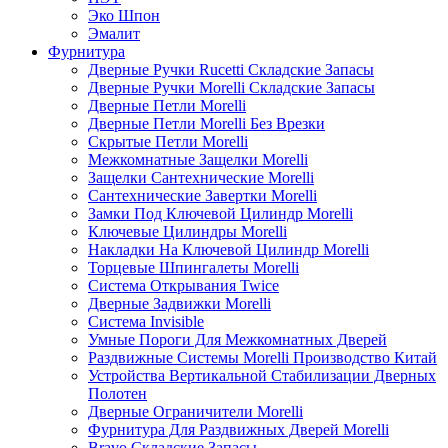
Эко Шпон
Эмалит
Фурнитура
Дверные Ручки Rucetti Складские Запасы
Дверные Ручки Morelli Складские Запасы
Дверные Петли Morelli
Дверные Петли Morelli Без Врезки
Скрытые Петли Morelli
Межкомнатные Защелки Morelli
Защелки Сантехнические Morelli
Сантехнические Завертки Morelli
Замки Под Ключевой Цилиндр Morelli
Ключевые Цилиндры Morelli
Накладки На Ключевой Цилиндр Morelli
Торцевые Шпингалеты Morelli
Система Открывания Twice
Дверные Задвижки Morelli
Система Invisible
Умные Пороги Для Межкомнатных Дверей
Раздвижные Системы Morelli Производство Китай
Устройства Вертикальной Стабилизации Дверных
Полотен
Дверные Ограничители Morelli
Фурнитура Для Раздвижных Дверей Morelli
Bravo Складские Запасы