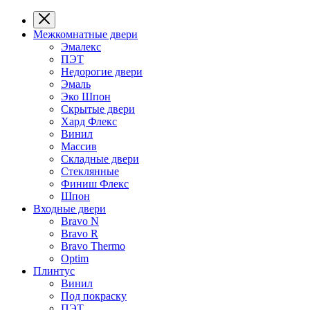
Межкомнатные двери
Эмалекс
ПЭТ
Недорогие двери
Эмаль
Эко Шпон
Скрытые двери
Хард Флекс
Винил
Массив
Складные двери
Стеклянные
Финиш Флекс
Шпон
Входные двери
Bravo N
Bravo R
Bravo Thermo
Optim
Плинтус
Винил
Под покраску
ПЭТ