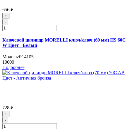
656 ₽
+
-
Ключевой цилиндр MORELLI ключ/ключ (60 мм) HS 60C
W Цвет - Белый
Модель:
fr14105
10000
Подробнее
728 ₽
+
-