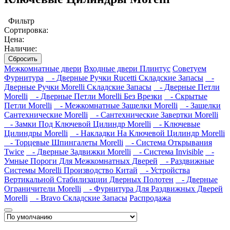
Фильтр
Сортировка:
Цена:
Наличие:
Сбросить
Межкомнатные двери
Входные двери
Плинтус
Советуем
Фурнитура
- Дверные Ручки Rucetti Складские Запасы
-
Дверные Ручки Morelli Складские Запасы
- Дверные Петли
Morelli
- Дверные Петли Morelli Без Врезки
- Скрытые
Петли Morelli
- Межкомнатные Защелки Morelli
- Защелки
Сантехнические Morelli
- Сантехнические Завертки Morelli
- Замки Под Ключевой Цилиндр Morelli
- Ключевые
Цилиндры Morelli
- Накладки На Ключевой Цилиндр Morelli
- Торцевые Шпингалеты Morelli
- Система Открывания
Twice
- Дверные Задвижки Morelli
- Система Invisible
-
Умные Пороги Для Межкомнатных Дверей
- Раздвижные
Системы Morelli Производство Китай
- Устройства
Вертикальной Стабилизации Дверных Полотен
- Дверные
Ограничители Morelli
- Фурнитура Для Раздвижных Дверей
Morelli
- Bravo Складские Запасы
Распродажа