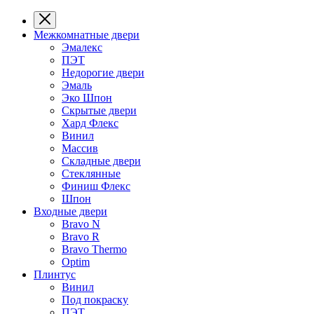
Межкомнатные двери
Эмалекс
ПЭТ
Недорогие двери
Эмаль
Эко Шпон
Скрытые двери
Хард Флекс
Винил
Массив
Складные двери
Стеклянные
Финиш Флекс
Шпон
Входные двери
Bravo N
Bravo R
Bravo Thermo
Optim
Плинтус
Винил
Под покраску
ПЭТ