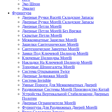
Эко Шпон
Эмалит
Фурнитура
Дверные Ручки Rucetti Складские Запасы
Дверные Ручки Morelli Складские Запасы
Дверные Петли Morelli
Дверные Петли Morelli Без Врезки
Скрытые Петли Morelli
Межкомнатные Защелки Morelli
Защелки Сантехнические Morelli
Сантехнические Завертки Morelli
Замки Под Ключевой Цилиндр Morelli
Ключевые Цилиндры Morelli
Накладки На Ключевой Цилиндр Morelli
Торцевые Шпингалеты Morelli
Система Открывания Twice
Дверные Задвижки Morelli
Система Invisible
Умные Пороги Для Межкомнатных Дверей
Раздвижные Системы Morelli Производство Китай
Устройства Вертикальной Стабилизации Дверных
Полотен
Дверные Ограничители Morelli
Фурнитура Для Раздвижных Дверей Morelli
Bravo Складские Запасы