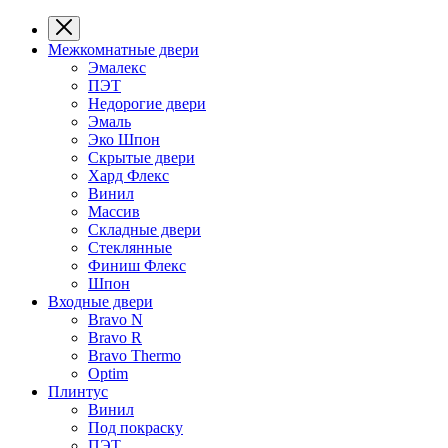
Межкомнатные двери
Эмалекс
ПЭТ
Недорогие двери
Эмаль
Эко Шпон
Скрытые двери
Хард Флекс
Винил
Массив
Складные двери
Стеклянные
Финиш Флекс
Шпон
Входные двери
Bravo N
Bravo R
Bravo Thermo
Optim
Плинтус
Винил
Под покраску
ПЭТ