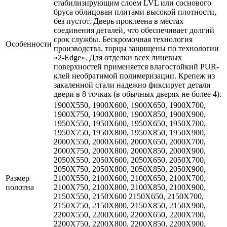
стабилизирующим слоем LVL или соснового
бруса облицован плитами высокой плотности,
без пустот. Дверь проклеена в местах
соединения деталей, что обеспечивает долгий
срок службы. Бескромочная технология
Особенности
производства, торцы защищены по технологии
«2-Edge». Для отделки всех лицевых
поверхностей применяется влагостойкий PUR-
клей необратимой полимеризации. Крепеж из
закаленной стали надежно фиксирует детали
двери в 8 точках (в обычных дверях не более 4).
1900X550, 1900X600, 1900X650, 1900X700,
1900X750, 1900X800, 1900X850, 1900X900,
1950X550, 1950X600, 1950X650, 1950X700,
1950X750, 1950X800, 1950X850, 1950X900,
2000X550, 2000X600, 2000X650, 2000X700,
2000X750, 2000X800, 2000X850, 2000X900,
2050X550, 2050X600, 2050X650, 2050X700,
2050X750, 2050X800, 2050X850, 2050X900,
Размер
2100X550, 2100X600, 2100X650, 2100X700,
полотна
2100X750, 2100X800, 2100X850, 2100X900,
2150X550, 2150X600 2150X650, 2150X700,
2150X750, 2150X800, 2150X850, 2150X900,
2200X550, 2200X600, 2200X650, 2200X700,
2200X750, 2200X800, 2200X850, 2200X900,