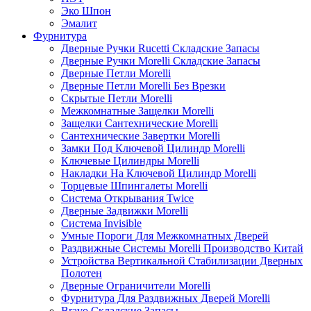
Эко Шпон
Эмалит
Фурнитура
Дверные Ручки Rucetti Складские Запасы
Дверные Ручки Morelli Складские Запасы
Дверные Петли Morelli
Дверные Петли Morelli Без Врезки
Скрытые Петли Morelli
Межкомнатные Защелки Morelli
Защелки Сантехнические Morelli
Сантехнические Завертки Morelli
Замки Под Ключевой Цилиндр Morelli
Ключевые Цилиндры Morelli
Накладки На Ключевой Цилиндр Morelli
Торцевые Шпингалеты Morelli
Система Открывания Twice
Дверные Задвижки Morelli
Система Invisible
Умные Пороги Для Межкомнатных Дверей
Раздвижные Системы Morelli Производство Китай
Устройства Вертикальной Стабилизации Дверных
Полотен
Дверные Ограничители Morelli
Фурнитура Для Раздвижных Дверей Morelli
Bravo Складские Запасы