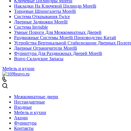
Ключевые Цилиндры Morelli
Накладки На Ключевой Цилиндр Morelli
Торцевые Шпингалеты Morelli
Система Открывания Twice
Дверные Задвижки Morelli
Система Invisible
Умные Пороги Для Межкомнатных Дверей
Раздвижные Системы Morelli Производство Китай
Устройства Вертикальной Стабилизации Дверных Полот
Дверные Ограничители Morelli
Фурнитура Для Раздвижных Дверей Morelli
Bravo Складские Запасы
Мебель и кухни
Межкомнатные двери
Нестандартные
Входные
Мебель и кухни
Акции
Фурнитура
Контакты