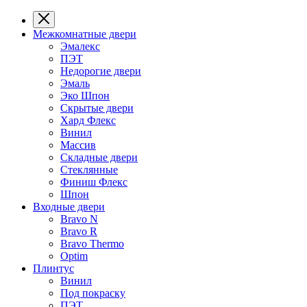
Межкомнатные двери
Эмалекс
ПЭТ
Недорогие двери
Эмаль
Эко Шпон
Скрытые двери
Хард Флекс
Винил
Массив
Складные двери
Стеклянные
Финиш Флекс
Шпон
Входные двери
Bravo N
Bravo R
Bravo Thermo
Optim
Плинтус
Винил
Под покраску
ПЭТ