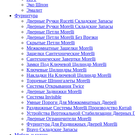
Эко Шпон
Эмалит
Фурнитура
Дверные Ручки Rucetti Складские Запасы
Дверные Ручки Morelli Складские Запасы
Дверные Петли Morelli
Дверные Петли Morelli Без Врезки
Скрытые Петли Morelli
Межкомнатные Защелки Morelli
Защелки Сантехнические Morelli
Сантехнические Завертки Morelli
Замки Под Ключевой Цилиндр Morelli
Ключевые Цилиндры Morelli
Накладки На Ключевой Цилиндр Morelli
Торцевые Шпингалеты Morelli
Система Открывания Twice
Дверные Задвижки Morelli
Система Invisible
Умные Пороги Для Межкомнатных Дверей
Раздвижные Системы Morelli Производство Китай
Устройства Вертикальной Стабилизации Дверных 
Дверные Ограничители Morelli
Фурнитура Для Раздвижных Дверей Morelli
Bravo Складские Запасы
Мебель и кухни